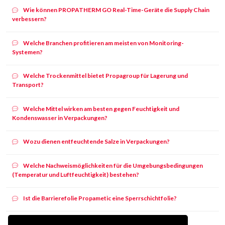
Wie können PROPATHERM GO Real-Time-Geräte die Supply Chain
verbessern?
Welche Branchen profitieren am meisten von Monitoring-
Systemen?
Welche Trockenmittel bietet Propagroup für Lagerung und
Transport?
Welche Mittel wirken am besten gegen Feuchtigkeit und
Kondenswasser in Verpackungen?
Wozu dienen entfeuchtende Salze in Verpackungen?
Welche Nachweismöglichkeiten für die Umgebungsbedingungen
(Temperatur und Luftfeuchtigkeit) bestehen?
Ist die Barrierefolie Propametic eine Sperrschichtfolie?
Wie breit kann die Sperrschichtfolie Propametic aus