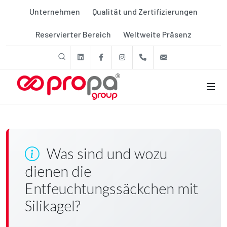
Unternehmen
Qualität und Zertifizierungen
Reservierter Bereich
Weltweite Präsenz
linkedin
Facebook
Instagram
+39 011 9507788
export@prop
Was sind und wozu
dienen die
Entfeuchtungssäckchen mit
Silikagel?