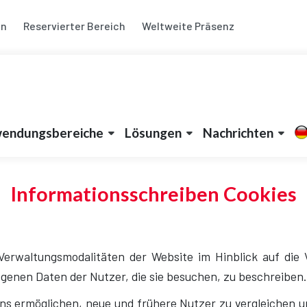
en
Reservierter Bereich
Weltweite Präsenz
ter Bereich
Search
Katalog herunterladen
endungsbereiche
Lösungen
Nachrichten
Informationsschreiben Cookies
Verwaltungsmodalitäten der Website im Hinblick auf die
enen Daten der Nutzer, die sie besuchen, zu beschreiben.
uns ermöglichen, neue und frühere Nutzer zu vergleichen u