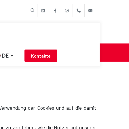
linkedin
Facebook
Instagram
+39 011 9507788
export@propa
DE
Kontakte
 Verwendung der Cookies und auf die damit
nd zu verstehen, wie die Nutzer auf unserer