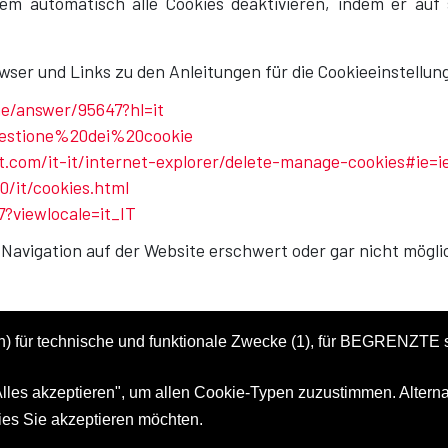
rdem automatisch alle Cookies deaktivieren, indem er au
wser und Links zu den Anleitungen für die Cookieeinstellun
e/answer/95647?hl=it
/Gestione%20dei%20cookie
t.com/it-it/internet-explorer/delete-manage-cookies#ie=i
0/it/cookies.html
?viewlocale=it_IT
e Navigation auf der Website erschwert oder gar nicht möglic
n) für technische und funktionale Zwecke (1), für BEGRENZTE s
"Alles akzeptieren", um allen Cookie-Typen zuzustimmen. Alterna
ies Sie akzeptieren möchten.