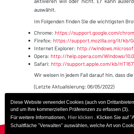
aktivieren will oder nicht. Er kann auße
auswählt.
Im Folgenden finden Sie die wichtigsten Bro
Chrome:
https://support.google.com/chrom
Firefox:
https://support.mozilla.org/it/kb
Internet Explorer:
http://windows.microsof
Opera:
http://help.opera.com/Windows/10.0
Safari:
http://support.apple.com/kb/HT1677
Wir weisen in jedem Fall darauf hin, dass di
(Letzte Aktualisierung: 06/05/2022)
Diese Website verwendet Cookies (auch von Drittanbieter
und um Ihre kommerziellen Präferenzen zu erfassen (3).
Für weitere Informationen,
Hier klicken
. Klicken Sie auf 
Schaltfläche "Verwalten" auswählen, welche Art von Cook