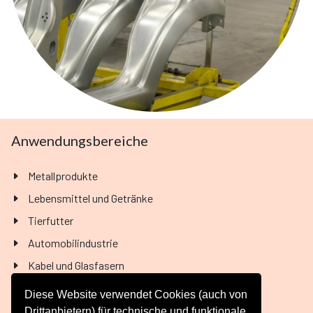
Anwendungsbereiche
Metallprodukte
Lebensmittel und Getränke
Tierfutter
Automobilindustrie
Kabel und Glasfasern
Elektronik
Diese Website verwendet Cookies (auch von
Pharmazeutisch
Drittanbietern) für technische und funktionale