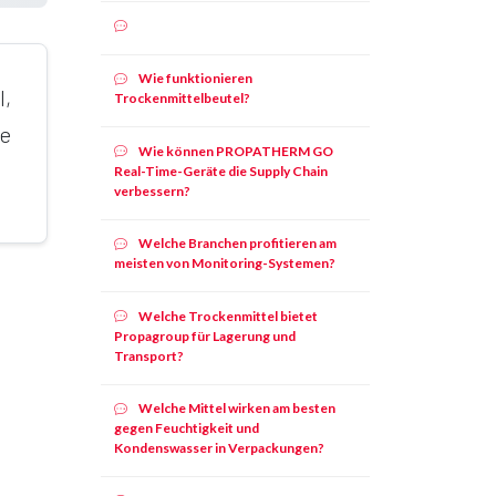
Wie funktionieren
,
Trockenmittelbeutel?
e
Wie können PROPATHERM GO
Real-Time-Geräte die Supply Chain
verbessern?
Welche Branchen profitieren am
meisten von Monitoring-Systemen?
Welche Trockenmittel bietet
Propagroup für Lagerung und
Transport?
Welche Mittel wirken am besten
gegen Feuchtigkeit und
Kondenswasser in Verpackungen?