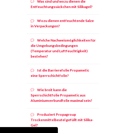
Was sind und wozu dienen die
Entfeuchtungssäckchen mit Silikagel?
Wozu dienen entfeuchtende Salze
in Verpackungen?
Welche Nachweismöglichkeiten für
die Umgebungsbedingungen
(Temperatur und Luftfeuchtigkeit)
bestehen?
Ist die Barrierefolie Propametic
eine Sperrschichtfolie?
Wie breit kann die
Sperrschichtfolie Propametic aus
Aluminiumverbundfolie maximal sein?
Produziert Propagroup
Trockenmittelbeutel gefüllt mit Silika-
Gel?