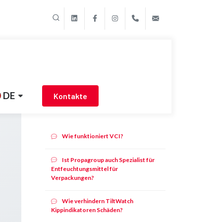
linkedin
Facebook
Instagram
+39 011 9507788
export@propa
DE
Kontakte
Verwandte Inhalte
n
Wie funktioniert VCI?
Ist Propagroup auch Spezialist für
Entfeuchtungsmittel für
Verpackungen?
Wie verhindern TiltWatch
Kippindikatoren Schäden?